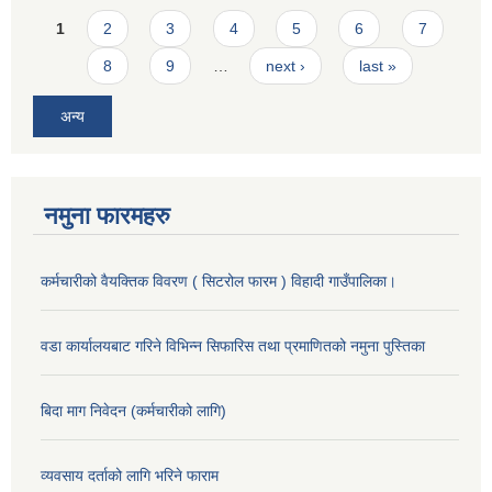
Pages
1
2
3
4
5
6
7
8
9
…
next ›
last »
अन्य
नमुना फारमहरु
कर्मचारीको वैयक्तिक विवरण ( सिटरोल फारम ) विहादी गाउँपालिका।
वडा कार्यालयबाट गरिने विभिन्न सिफारिस तथा प्रमाणितको नमुना पुस्तिका
बिदा माग निवेदन (कर्मचारीको लागि)
व्यवसाय दर्ताको लागि भरिने फाराम