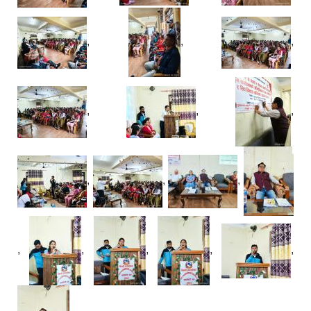
,
,
,
,
,
,
,
,
,
,
,
,
,
,