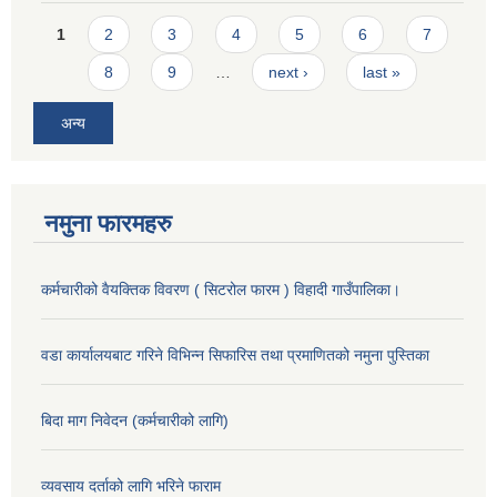
Pages
1
2
3
4
5
6
7
8
9
…
next ›
last »
अन्य
नमुना फारमहरु
कर्मचारीको वैयक्तिक विवरण ( सिटरोल फारम ) विहादी गाउँपालिका।
वडा कार्यालयबाट गरिने विभिन्न सिफारिस तथा प्रमाणितको नमुना पुस्तिका
बिदा माग निवेदन (कर्मचारीको लागि)
व्यवसाय दर्ताको लागि भरिने फाराम