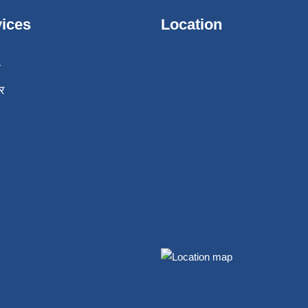
ices
Location
ा
र