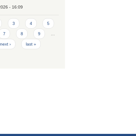
2026 - 16:09
3
4
5
7
8
9
…
next ›
last »