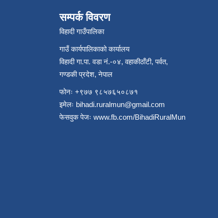
सम्पर्क विवरण
विहादी गाउँपालिका
गाउँ कार्यपालिकाको कार्यालय
विहादी गा.पा. वडा नं.-०४, वहाकीठाँटी, पर्वत,
गण्डकी प्रदेश, नेपाल
फोनः +९७७ ९८५७६५०८७१
इमेलः
bihadi.ruralmun@gmail.com
फेसवुक पेजः
www.fb.com/BihadiRuralMun