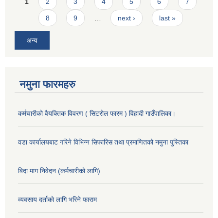
Pages
1
2
3
4
5
6
7
8
9
…
next ›
last »
अन्य
नमुना फारमहरु
कर्मचारीको वैयक्तिक विवरण ( सिटरोल फारम ) विहादी गाउँपालिका।
वडा कार्यालयबाट गरिने विभिन्न सिफारिस तथा प्रमाणितको नमुना पुस्तिका
बिदा माग निवेदन (कर्मचारीको लागि)
व्यवसाय दर्ताको लागि भरिने फाराम