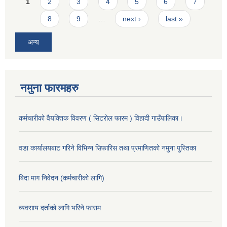
Pages
1
2
3
4
5
6
7
8
9
…
next ›
last »
अन्य
नमुना फारमहरु
कर्मचारीको वैयक्तिक विवरण ( सिटरोल फारम ) विहादी गाउँपालिका।
वडा कार्यालयबाट गरिने विभिन्न सिफारिस तथा प्रमाणितको नमुना पुस्तिका
बिदा माग निवेदन (कर्मचारीको लागि)
व्यवसाय दर्ताको लागि भरिने फाराम