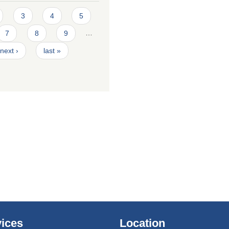
3
4
5
7
8
9
…
next ›
last »
ices
Location