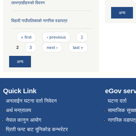
लाभग्राहीहरुको विवरण
अन्य
विहादी गाउँपालिकाको नागरिक वडापत्र
Pages
« first
‹ previous
1
2
3
next ›
last »
अन्य
Quick Link
eGov serv
अनलाईन घटना दर्ता निवेदन
घटना दर्ता
अर्थ मन्त्रालय
सामाजिक सुरक्ष
नेपाल कानुन आयोग
नागरिक वडापत्
प्रिती फन्ट बाट युनिकोड कन्भर्रटर