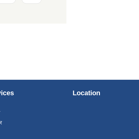
ices
Location
ा
र