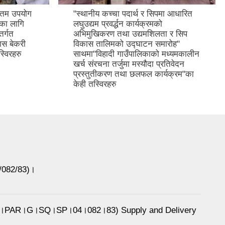
कतम उपयोग
"स्थानीय कच्चा पदार्थ र सिपमा आधारित
रणका लागि
लघुउद्यम प्रवर्द्धन कार्यक्रमको
तर्गत
अभिमुखिकरण तथा उद्यमशिलता र सिप
ास बेकरी
विकास तालिमको उद्घाटन समारोह"
्विरहरु
साथमा"विहादी गाउँपालिकाको मध्यमकालीन
खर्च संरचना तर्जुमा मस्यौदा प्रतिवेदन
प्रस्तुतीकरण तथा छलफल कार्यक्रम"का
केही तस्विरहरु
6/082/83)।
 BRM।PAR।G।SQ।SP।04।082।83) Supply and Delivery