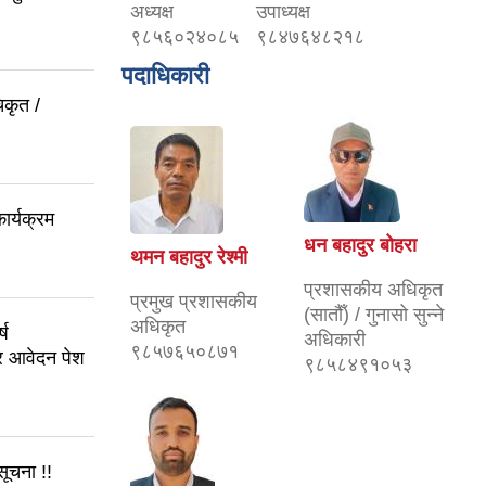
अध्यक्ष
उपाध्यक्ष
९८५६०२४०८५
९८४७६४८२१८
पदाधिकारी
िकृत /
ार्यक्रम
धन बहादुर बोहरा
थमन बहादुर रेश्मी
प्रशासकीय अधिकृत
प्रमुख प्रशासकीय
(सातौँ) / गुनासो सुन्ने
अधिकृत
्ष
अधिकारी
९८५७६५०८७१
ार आवेदन पेश
९८५८४९१०५३
सूचना !!