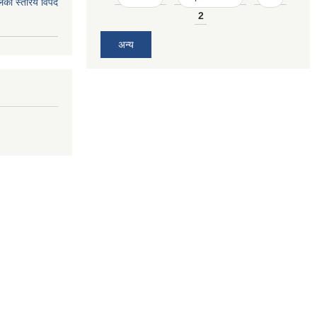
िका स्तरिय विपद
2
अन्य