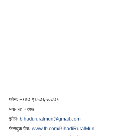
फोनः +९७७ ९८५७६५०८७१
फ्याक्सः +९७७
इमेलः
bihadi.ruralmun@gmail.com
फेसवुक पेजः
www.fb.com/BihadiRuralMun