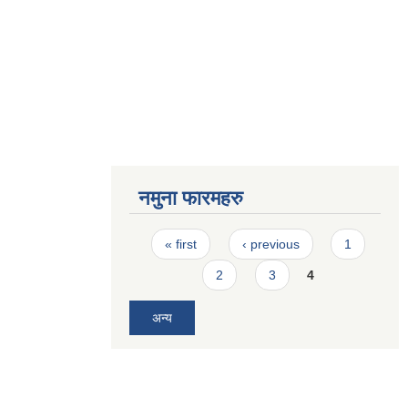
नमुना फारमहरु
Pages
« first
‹ previous
1
2
3
4
अन्य