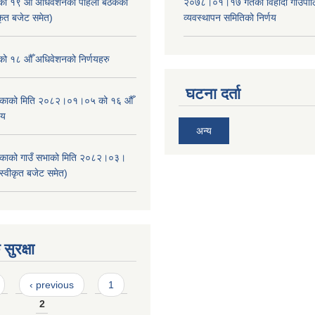
ाको १९ औँ अधिवेशनको पहिलो बैठकका
२०७८।०१।१७ गतेको विहादी गाउँपाल
ीकृत बजेट समेत)
व्यवस्थापन समितिको निर्णय
ाको १८ औँ अधिवेशनको निर्णयहरु
घटना दर्ता
ालिकाको मिति २०८२।०१।०५ को १६ औँ
णय
अन्य
ालिकाको गाउँ सभाको मिति २०८२।०३।
स्वीकृत बजेट समेत)
सुरक्षा
‹ previous
1
2