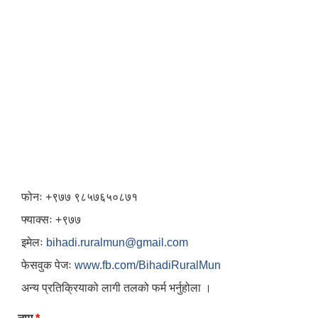
फोनः +९७७ ९८५७६५०८७१
फ्याक्सः +९७७
इमेलः
bihadi.ruralmun@gmail.com
फेसवुक पेजः
www.fb.com/BihadiRuralMun
अन्य प्रतिक्रियाको लागी तलको फर्म भर्नुहोला ।