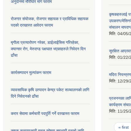
अनुदानमा मौरीघार माग फाराम
कृषकहरुलाई पश
रोजगार संयोजक, रोजगार सहायक र प्राविधिक सहायक
उपकरण/मेसिनर
पदको दरखास्त आवेदन फाराम
संचालन मापदण
मिति:
04/05/
मृगौला प्रत्यारोपण गरेका, डाईलाईसिस गरिरहेका,
क्यान्सर रोग, मेरुदण्ड पक्षघात भएकाहरुले निवेदन दिन
सुरक्षित आप्रव
ढाँचा
मिति:
01/22/
कार्यसम्पादन मुल्यांकन फाराम
मदिरा नियन्त्र
मिति:
12/29/
व्यावसायिक कृषि उत्पादन केन्द्र पकेट सञ्चालनको लागि
दिने निवेदनको ढाँचा
प्रजननका लागि 
कार्यक्रम संच
मिति:
11/25/
करार सेवामा कर्मचारी पदपुर्ति गर्ने दरखास्त फाराम
Pages
« first
कृषक कल्याणकारी बचत कोषमा सहभागी हुनको लागि