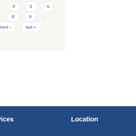
4
5
6
8
9
…
next ›
last »
ices
Location