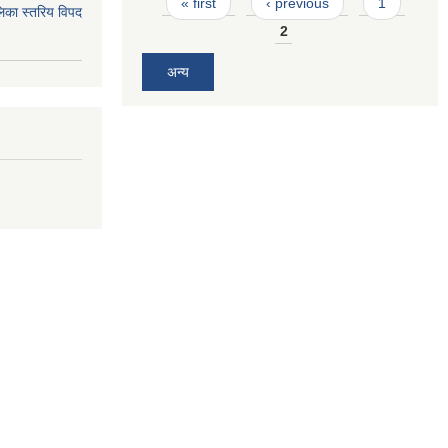
Pages
« first
‹ previous
1
िका स्तरिय विपद
2
अन्य