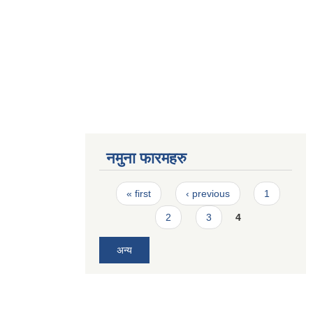
नमुना फारमहरु
Pages
« first
‹ previous
1
2
3
4
अन्य