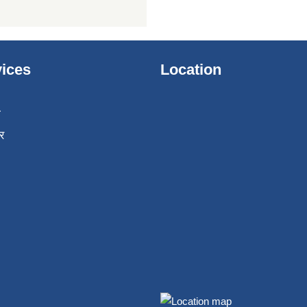
ices
Location
ा
र