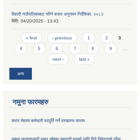
विहादी गाउँपालिकाबाट गरिने बजार अनुगमन निर्देशिका, २०८२
मिति:
04/20/2025 - 13:43
Pages
« first
‹ previous
1
2
3
4
5
6
7
8
9
…
next ›
last »
अन्य
नमुना फारमहरु
करार सेवामा कर्मचारी पदपुर्ति गर्ने दरखास्त फाराम
कृषक कल्याणकारी बचत कोषमा सहभागी हुनको लागि दिने निवेदनको ढाँचा