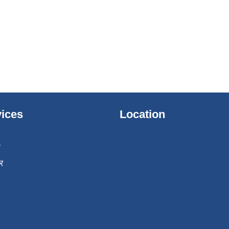
ices
Location
ा
र