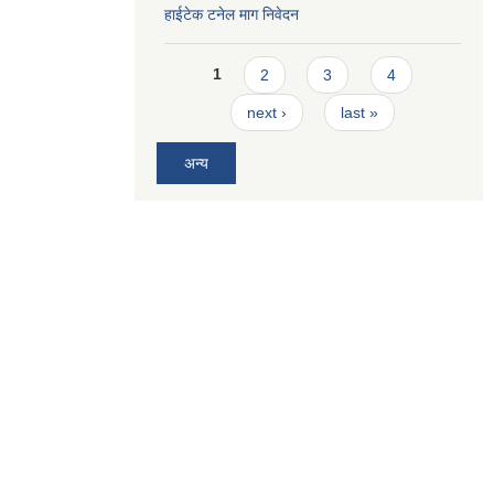
हाईटेक टनेल माग निवेदन
Pages
1
2
3
4
next ›
last »
अन्य