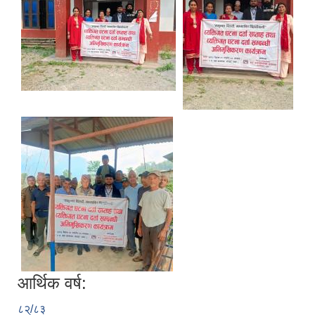
आर्थिक वर्ष:
८२्/८३