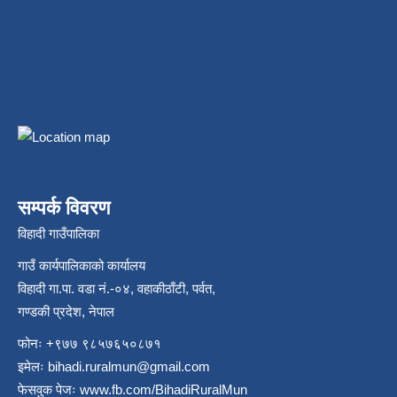
सम्पर्क विवरण
विहादी गाउँपालिका
गाउँ कार्यपालिकाको कार्यालय
विहादी गा.पा. वडा नं.-०४, वहाकीठाँटी, पर्वत,
गण्डकी प्रदेश, नेपाल
फोनः +९७७ ९८५७६५०८७१
इमेलः
bihadi.ruralmun@gmail.com
फेसवुक पेजः
www.fb.com/BihadiRuralMun