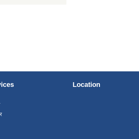
ices
Location
ा
र