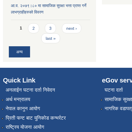
आ.व. २०७९।८० मा सामाजिक सुरक्षा भत्ता प्राप्त गर्ने
लाभग्राहीहरुको विवरण
Pages
1
2
3
next ›
last »
अन्य
Quick Link
eGov serv
अनलाईन घटना दर्ता निवेदन
घटना दर्ता
अर्थ मन्त्रालय
सामाजिक सुरक्ष
नेपाल कानुन आयोग
नागरिक वडापत्
प्रिती फन्ट बाट युनिकोड कन्भर्रटर
राष्ट्रिय योजना आयोग