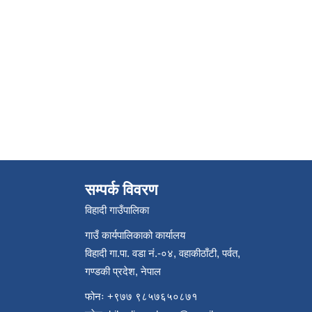
सम्पर्क विवरण
विहादी गाउँपालिका
गाउँ कार्यपालिकाको कार्यालय
विहादी गा.पा. वडा नं.-०४, वहाकीठाँटी, पर्वत,
गण्डकी प्रदेश, नेपाल
फोनः +९७७ ९८५७६५०८७१