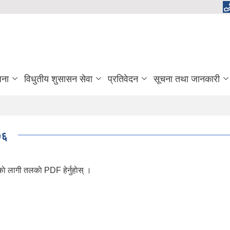
जना
विधुतीय शुसासन सेवा
प्रतिवेदन
सूचना तथा जानकारी
७६
े लागी तलकाे PDF हेर्नुहाेस् ।