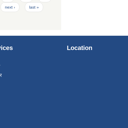
next ›
last »
ices
Location
ा
र