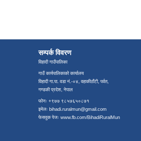
सम्पर्क विवरण
विहादी गाउँपालिका
गाउँ कार्यपालिकाको कार्यालय
विहादी गा.पा. वडा नं.-०४, वहाकीठाँटी, पर्वत,
गण्डकी प्रदेश, नेपाल
फोनः +९७७ ९८५७६५०८७१
इमेलः
bihadi.ruralmun@gmail.com
फेसवुक पेजः
www.fb.com/BihadiRuralMun