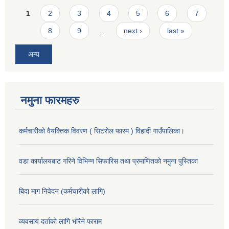
Pages
1
2
3
4
5
6
7
8
9
…
next ›
last »
अन्य
नमुना फारमहरु
कर्मचारीको वैयक्तिक विवरण ( सिटरोल फारम ) विहादी गाउँपालिका।
वडा कार्यालयबाट गरिने विभिन्न सिफारिस तथा प्रमाणितको नमुना पुस्तिका
बिदा माग निवेदन (कर्मचारीको लागि)
व्यवसाय दर्ताको लागि भरिने फाराम