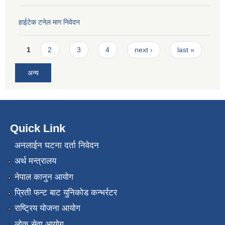
हाईटेक टनेल माग निवेदन
Pages
1
2
3
4
next ›
last »
अन्य
Quick Link
अनलाईन घटना दर्ता निवेदन
अर्थ मन्त्रालय
नेपाल कानुन आयोग
प्रिती फन्ट बाट युनिकोड कन्भर्रटर
राष्ट्रिय योजना आयोग
लोक सेवा आयोग