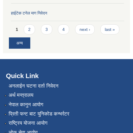
हाईटेक टनेल माग निवेदन
Pages
1
2
3
4
next ›
last »
अन्य
Quick Link
अनलाईन घटना दर्ता निवेदन
अर्थ मन्त्रालय
नेपाल कानुन आयोग
प्रिती फन्ट बाट युनिकोड कन्भर्रटर
राष्ट्रिय योजना आयोग
लोक सेवा आयोग