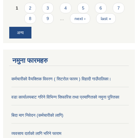
Pages
1
2
3
4
5
6
7
8
9
…
next ›
last »
अन्य
नमुना फारमहरु
कर्मचारीको वैयक्तिक विवरण ( सिटरोल फारम ) विहादी गाउँपालिका।
वडा कार्यालयबाट गरिने विभिन्न सिफारिस तथा प्रमाणितको नमुना पुस्तिका
बिदा माग निवेदन (कर्मचारीको लागि)
व्यवसाय दर्ताको लागि भरिने फाराम