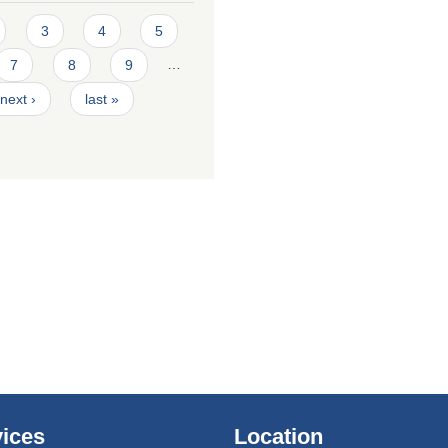
3
4
5
7
8
9
…
next ›
last »
ices
Location